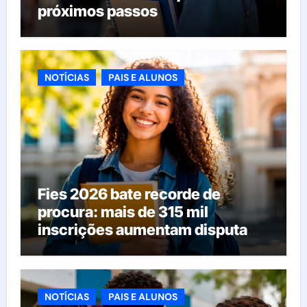
próximos passos
NOTÍCIAS
PAIS E ALUNOS
Fies 2026 bate recorde de
procura: mais de 315 mil
inscrições aumentam disputa
pelas vagas; veja o que acontece
agora
NOTÍCIAS
PAIS E ALUNOS