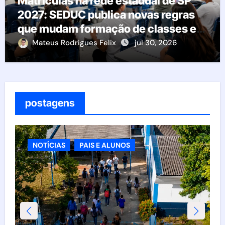
Matrículas na rede estadual de SP
2027: SEDUC publica novas regras
que mudam formação de classes e
transferências
Mateus Rodrigues Felix
jul 30, 2026
postagens
NOTÍCIAS
PAIS E ALUNOS