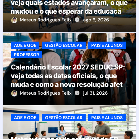
veja quais estados avançaram, o que
mudou e o que esperar da educação
brasileira
Mateus Rodrigues Felix
ago 6, 2026
AOE E GOE
GESTÃO ESCOLAR
PAIS E ALUNOS
PROFESSOR
Calendário Escolar 2027 SEDUC SP:
veja todas as datas oficiais, o que
muda e como a nova resolução afeta
as escolas
Mateus Rodrigues Felix
jul 31, 2026
AOE E GOE
GESTÃO ESCOLAR
PAIS E ALUNOS