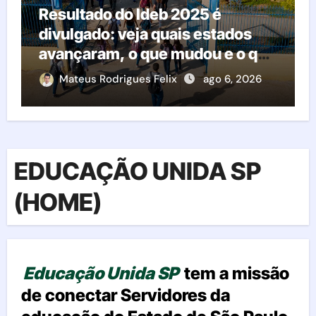
Resultado do Ideb 2025 é
divulgado: veja quais estados
avançaram, o que mudou e o que
esperar da educação brasileira
Mateus Rodrigues Felix
ago 6, 2026
EDUCAÇÃO UNIDA SP
(HOME)
Educação Unida SP
tem a missão
de conectar Servidores da