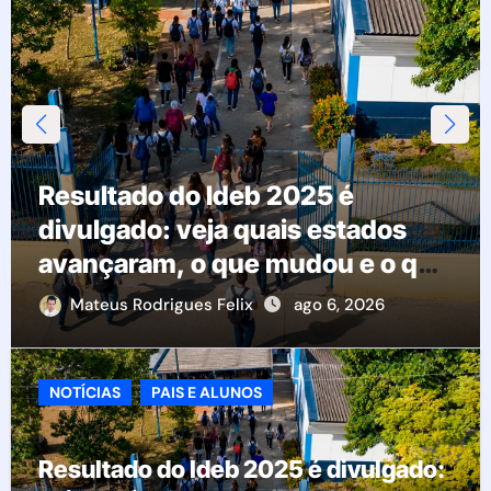
Resultado do Ideb 2025 é
divulgado: veja quais estados
avançaram, o que mudou e o que
esperar da educação brasileira
Mateus Rodrigues Felix
ago 6, 2026
NOTÍCIAS
PAIS E ALUNOS
Resultado do Ideb 2025 é divulgado: