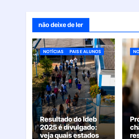
não deixe de ler
NOTÍCIAS
PAIS E ALUNOS
NO
Resultado do Ideb
Pr
2025 é divulgado:
ch
veja quais estados
re