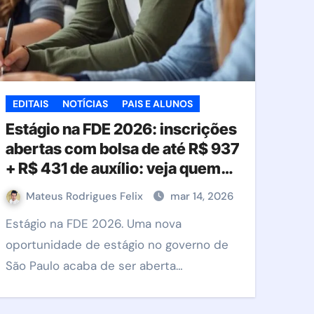
EDITAIS
NOTÍCIAS
PAIS E ALUNOS
Estágio na FDE 2026: inscrições
abertas com bolsa de até R$ 937
+ R$ 431 de auxílio: veja quem
pode participar
Mateus Rodrigues Felix
mar 14, 2026
Estágio na FDE 2026. Uma nova
oportunidade de estágio no governo de
São Paulo acaba de ser aberta…