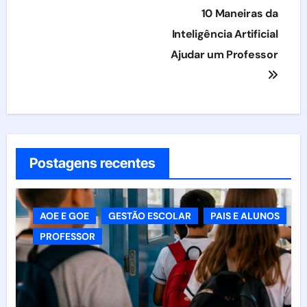
Navegação
10 Maneiras da
de
Inteligência Artificial
Ajudar um Professor
Post
Postagens recentes
AOE E GOE
GESTÃO ESCOLAR
PAIS E ALUNOS
PROFESSOR