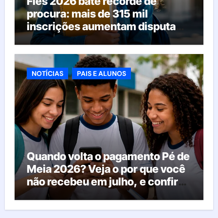
Fies 2026 bate recorde de
procura: mais de 315 mil
inscrições aumentam disputa
pelas vagas; veja o que acontece
agora
NOTÍCIAS
PAIS E ALUNOS
Quando volta o pagamento Pé de
Meia 2026? Veja o por que você
não recebeu em julho, e confira
o calendário oficial