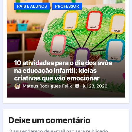
PAIS E ALUNOS
PROFESSOR
10 atividades para o dia dos avós
na educação infantil: ideias
criativas que vão emocionar
famílias e crianças
Mateus Rodrigues Felix
jul 23, 2026
Deixe um comentário
O seu endereço de e-mail não será publicado.