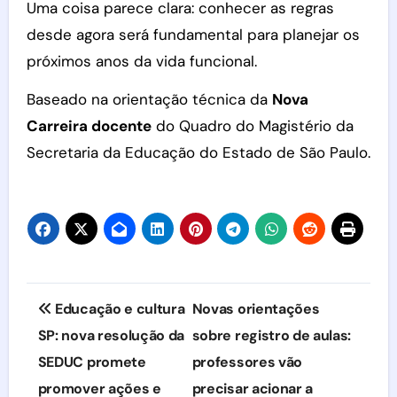
Uma coisa parece clara: conhecer as regras
desde agora será fundamental para planejar os
próximos anos da vida funcional.
Baseado na orientação técnica da
Nova
Carreira docente
do Quadro do Magistério da
Secretaria da Educação do Estado de São Paulo.
Navegação
Educação e cultura
Novas orientações
de
SP: nova resolução da
sobre registro de aulas:
SEDUC promete
professores vão
Post
promover ações e
precisar acionar a