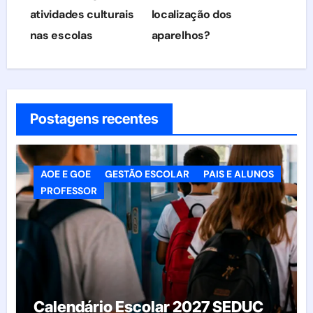
atividades culturais
localização dos
nas escolas
aparelhos?
Postagens recentes
AOE E GOE
GESTÃO ESCOLAR
PAIS E ALUNOS
PROFESSOR
Calendário Escolar 2027 SEDUC