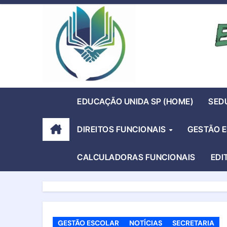
Skip
to
content
EDUCAÇÃO UNIDA SP (HOME)
SED
DIREITOS FUNCIONAIS
GESTÃO 
CALCULADORAS FUNCIONAIS
EDI
GESTÃO ESCOLAR
NOTÍCIAS
SECRETARIA