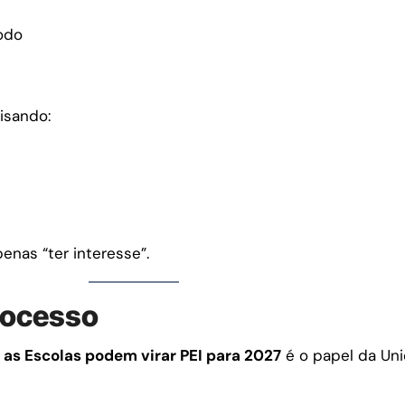
odo
isando:
nas “ter interesse”.
rocesso
as Escolas podem virar PEI para 2027
é o papel da Uni