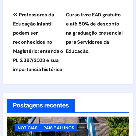
Navegação
Professores da
Curso livre EAD gratuito
de
Educação Infantil
e até 50% de desconto
podem ser
na graduação presencial
Post
reconhecidos no
para Servidores da
Magistério: entenda o
Educação.
PL 2.387/2023 e sua
importância histórica
Postagens recentes
NOTÍCIAS
PAIS E ALUNOS