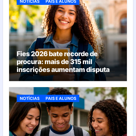
NOTÍCIAS
PAIS E ALUNOS
Fies 2026 bate recorde de
procura: mais de 315 mil
inscrições aumentam disputa
pelas vagas; veja o que acontece
agora
NOTÍCIAS
PAIS E ALUNOS