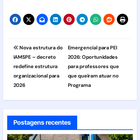
Navegação
Nova estrutura do
Emergencial para PEI
de
IAMSPE – decreto
2026: Oportunidades
redefine estrutura
para professores que
Post
organizacional para
que queiram atuar no
2026
Programa
Postagens recentes