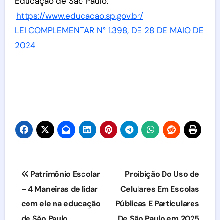
Educação de São Paulo:
https://www.educacao.sp.gov.br/
LEI COMPLEMENTAR N° 1.398, DE 28 DE MAIO DE
2024
Navegação
Patrimônio Escolar
Proibição Do Uso de
de
– 4 Maneiras de lidar
Celulares Em Escolas
com ele na educação
Públicas E Particulares
Post
de São Paulo
De São Paulo em 2025