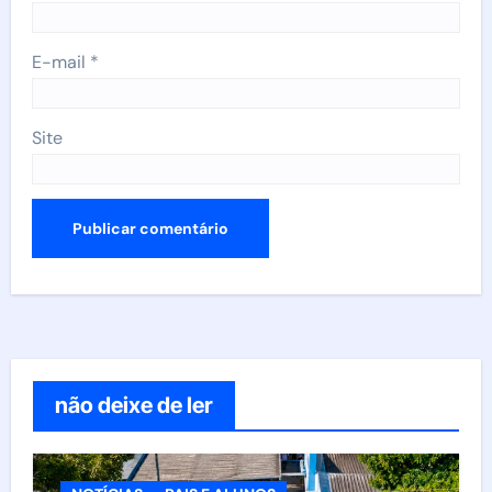
E-mail
*
Site
não deixe de ler