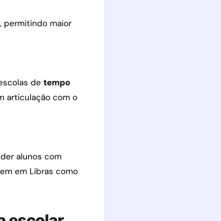
, permitindo maior
 escolas de
tempo
m articulação com o
nder alunos com
zagem em Libras como
a escolar