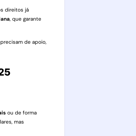
 direitos já
iana
, que garante
 precisam de apoio,
025
ais
ou de forma
lares, mas