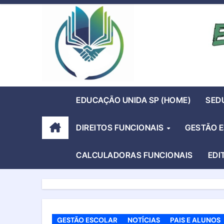
Skip
to
content
EDUCAÇÃO UNIDA SP (HOME)
SED
DIREITOS FUNCIONAIS
GESTÃO 
CALCULADORAS FUNCIONAIS
EDI
GESTÃO ESCOLAR
NOTÍCIAS
PAIS E ALUNOS