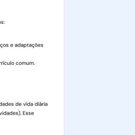
s:
iços e adaptações
urrículo comum.
dades de vida diária
vidades). Esse