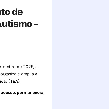
nto de
Autismo –
 organiza e amplia a
ista (TEA)
.
a
acesso, permanência,