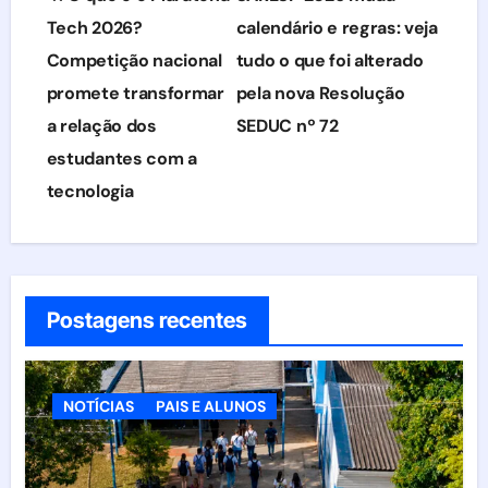
de
Tech 2026?
calendário e regras: veja
Competição nacional
tudo o que foi alterado
Post
promete transformar
pela nova Resolução
a relação dos
SEDUC nº 72
estudantes com a
tecnologia
Postagens recentes
NOTÍCIAS
PAIS E ALUNOS