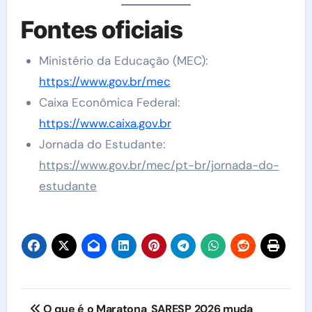
Fontes oficiais
Ministério da Educação (MEC):
https://www.gov.br/mec
Caixa Econômica Federal:
https://www.caixa.gov.br
Jornada do Estudante:
https://www.gov.br/mec/pt-br/jornada-do-
estudante
Navegação
O que é o Maratona
SARESP 2026 muda