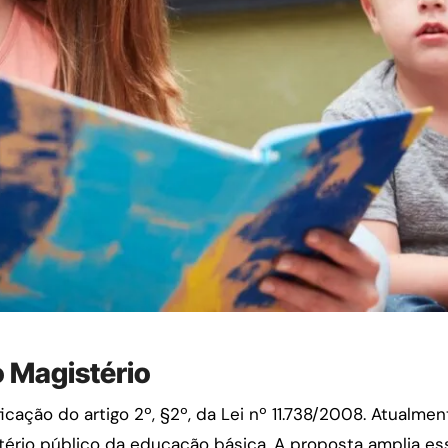
o Magistério
cação do artigo 2º, §2º, da Lei nº 11.738/2008. Atualmen
ério público da educação básica. A proposta amplia essa