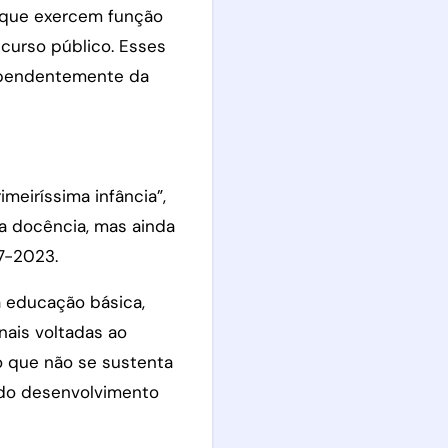
s que exercem função
curso público. Esses
dependentemente da
meiríssima infância”,
a docência, mas ainda
7-2023.
a educação básica,
nais voltadas ao
ão que não se sustenta
 do desenvolvimento