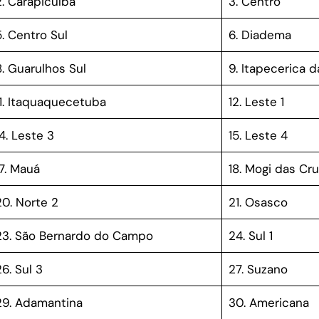
2. Carapicuíba
3. Centro
5. Centro Sul
6. Diadema
8. Guarulhos Sul
9. Itapecerica d
11. Itaquaquecetuba
12. Leste 1
14. Leste 3
15. Leste 4
17. Mauá
18. Mogi das Cr
20. Norte 2
21. Osasco
23. São Bernardo do Campo
24. Sul 1
6. Sul 3
27. Suzano
29. Adamantina
30. Americana