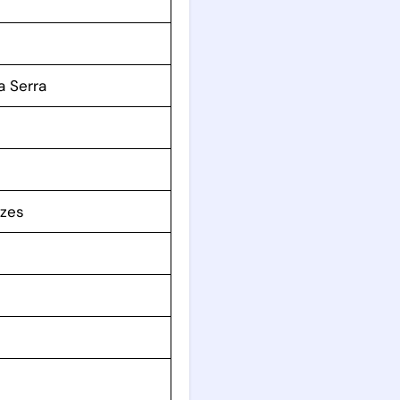
a Serra
uzes