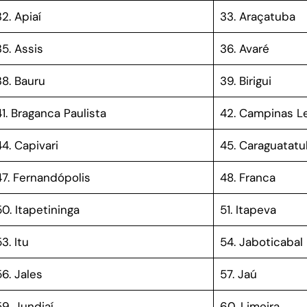
2. Apiaí
33. Araçatuba
35. Assis
36. Avaré
38. Bauru
39. Birigui
41. Braganca Paulista
42. Campinas L
44. Capivari
45. Caraguatat
47. Fernandópolis
48. Franca
50. Itapetininga
51. Itapeva
3. Itu
54. Jaboticabal
56. Jales
57. Jaú
59. Jundiaí
60. Limeira