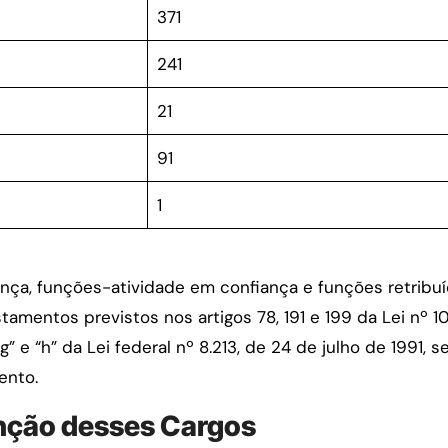
371
241
21
91
1
ça, funções-atividade em confiança e funções retribuíd
mentos previstos nos artigos 78, 191 e 199 da Lei nº 10
, “g” e “h” da Lei federal nº 8.213, de 24 de julho de 1991, 
ento.
nção desses Cargos