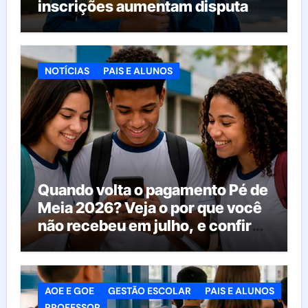
inscrições aumentam disputa
pelas vagas; veja o que acontece
agora
NOTÍCIAS
PAIS E ALUNOS
Quando volta o pagamento Pé de
Meia 2026? Veja o por que você
não recebeu em julho, e confira
o calendário oficial
AOE E GOE
GESTÃO ESCOLAR
PAIS E ALUNOS
PROFESSOR