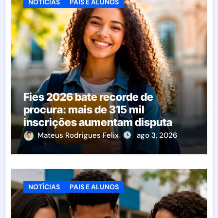
NOTÍCIAS
PAIS E ALUNOS
Fies 2026 bate recorde de
procura: mais de 315 mil
inscrições aumentam disputa
pelas vagas; veja o que acontece
Mateus Rodrigues Felix
ago 3, 2026
agora
NOTÍCIAS
PAIS E ALUNOS