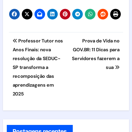
Navegação
Professor Tutor nos
Prova de Vida no
de
Anos Finais: nova
GOV.BR: 11 Dicas para
resolução da SEDUC-
Servidores fazerem a
Post
SP transforma a
sua
recomposição das
aprendizagens em
2025
Postagens recentes