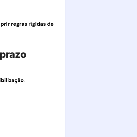
rir regras rígidas de
 prazo
bilização
.