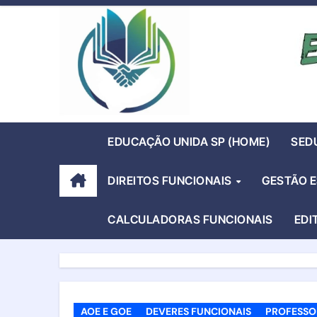
Skip
to
content
EDUCAÇÃO UNIDA SP (HOME)
SED
DIREITOS FUNCIONAIS
GESTÃO 
CALCULADORAS FUNCIONAIS
EDI
AOE E GOE
DEVERES FUNCIONAIS
PROFESSO