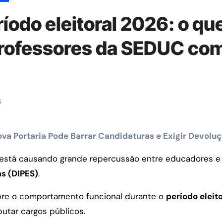
íodo eleitoral 2026: o q
professores da SEDUC co
6
ova Portaria Pode Barrar Candidaturas e Exigir Devoluç
l está causando grande repercussão entre educadores e 
as (DIPES)
.
bre o comportamento funcional durante o
período eleit
tar cargos públicos.