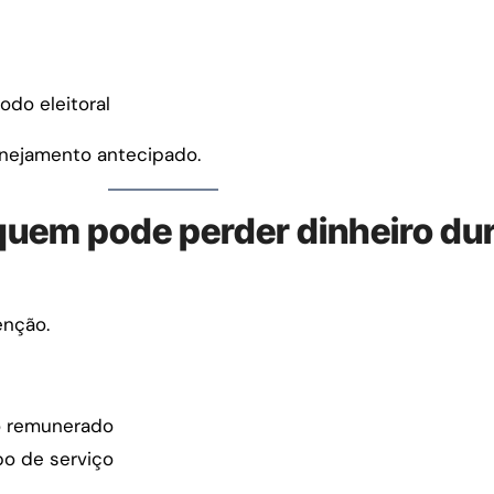
do eleitoral
lanejamento antecipado.
 quem pode perder dinheiro du
enção.
o remunerado
o de serviço