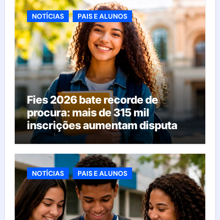
NOTÍCIAS
PAIS E ALUNOS
Fies 2026 bate recorde de
procura: mais de 315 mil
inscrições aumentam disputa
pelas vagas; veja o que acontece
agora
NOTÍCIAS
PAIS E ALUNOS