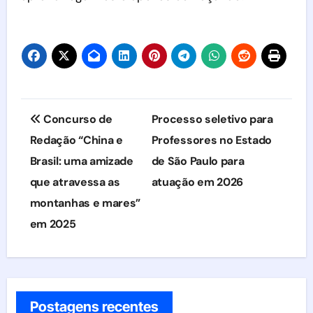
Navegação
Concurso de
Processo seletivo para
de
Redação “China e
Professores no Estado
Brasil: uma amizade
de São Paulo para
Post
que atravessa as
atuação em 2026
montanhas e mares”
em 2025
Postagens recentes