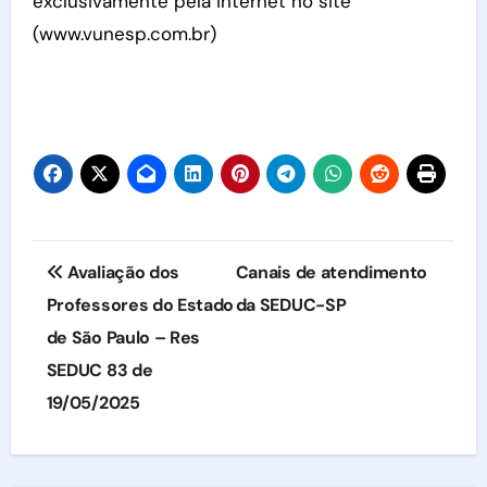
exclusivamente pela internet no site
(www.vunesp.com.br)
Navegação
Avaliação dos
Canais de atendimento
de
Professores do Estado
da SEDUC-SP
de São Paulo – Res
Post
SEDUC 83 de
19/05/2025