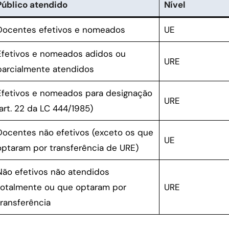
Público atendido
Nível
Docentes efetivos e nomeados
UE
Efetivos e nomeados adidos ou
URE
parcialmente atendidos
Efetivos e nomeados para designação
URE
(art. 22 da LC 444/1985)
Docentes não efetivos (exceto os que
UE
optaram por transferência de URE)
Não efetivos não atendidos
totalmente ou que optaram por
URE
transferência