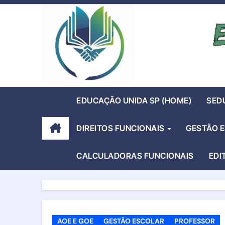
Skip
to
content
EDUCAÇÃO UNIDA SP (HOME)
SED
DIREITOS FUNCIONAIS
GESTÃO 
CALCULADORAS FUNCIONAIS
EDI
AOE E GOE
GESTÃO ESCOLAR
PROFESSOR