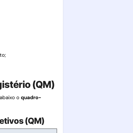
to;
istério (QM)
 abaixo o
quadro-
fetivos (QM)