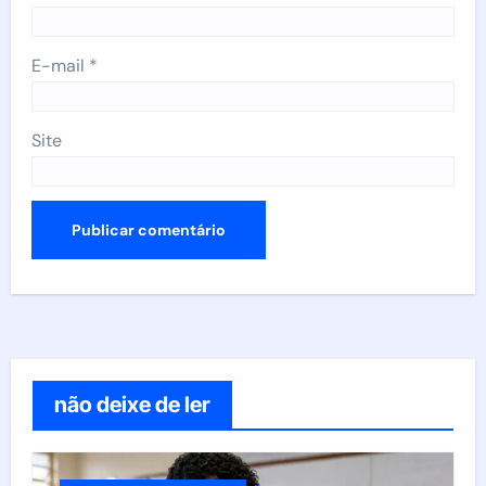
E-mail
*
Site
não deixe de ler