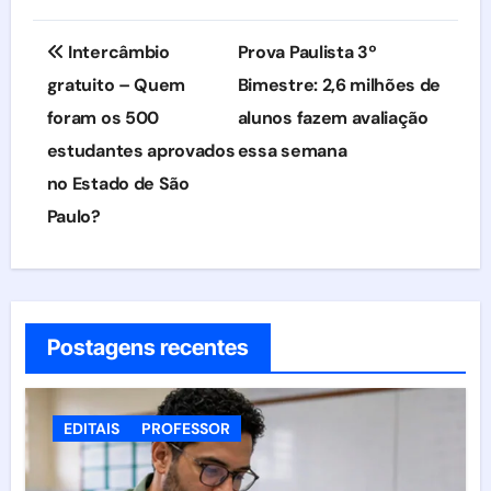
Navegação
Intercâmbio
Prova Paulista 3º
de
gratuito – Quem
Bimestre: 2,6 milhões de
foram os 500
alunos fazem avaliação
Post
estudantes aprovados
essa semana
no Estado de São
Paulo?
Postagens recentes
EDITAIS
PROFESSOR