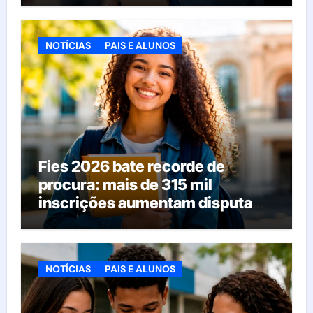
NOTÍCIAS
PAIS E ALUNOS
Fies 2026 bate recorde de
procura: mais de 315 mil
inscrições aumentam disputa
pelas vagas; veja o que acontece
agora
NOTÍCIAS
PAIS E ALUNOS