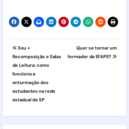
Navegação
Sou +
Quer se tornar um
de
Recomposição e Salas
formador da EFAPE?
de Leitura: como
Post
funciona a
enturmação dos
estudantes na rede
estadual de SP