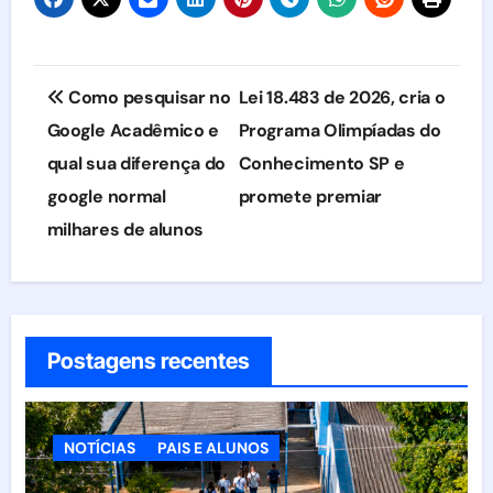
Navegação
Como pesquisar no
Lei 18.483 de 2026, cria o
de
Google Acadêmico e
Programa Olimpíadas do
qual sua diferença do
Conhecimento SP e
Post
google normal
promete premiar
milhares de alunos
Postagens recentes
NOTÍCIAS
PAIS E ALUNOS