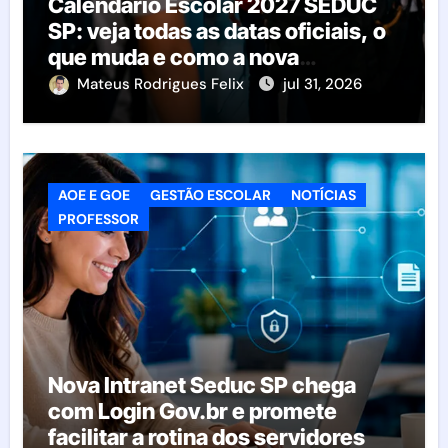
Calendário Escolar 2027 SEDUC
SP: veja todas as datas oficiais, o
que muda e como a nova
resolução afeta as escolas
Mateus Rodrigues Felix
jul 31, 2026
AOE E GOE
GESTÃO ESCOLAR
NOTÍCIAS
PROFESSOR
Nova Intranet Seduc SP chega
com Login Gov.br e promete
facilitar a rotina dos servidores