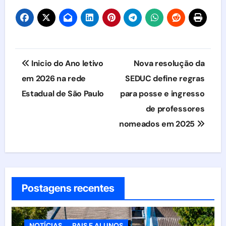
Navegação
Inicio do Ano letivo
Nova resolução da
de
em 2026 na rede
SEDUC define regras
Estadual de São Paulo
para posse e ingresso
Post
de professores
nomeados em 2025
Postagens recentes
NOTÍCIAS
PAIS E ALUNOS