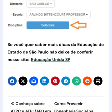
Se você quer saber mais dicas da Educação do
Estado de São Paulo não deixe de conferir
nosso site:
Educação Unida SP
Navegação
Conheça sobre
Como Prevenir
de
ATPC e ATPL/APD em
Engenharia Social na