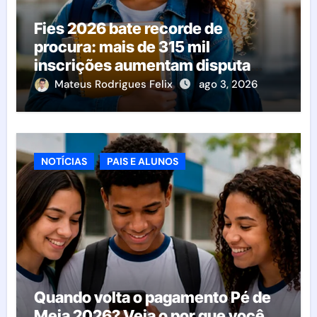
Fies 2026 bate recorde de
procura: mais de 315 mil
inscrições aumentam disputa
pelas vagas; veja o que acontece
Mateus Rodrigues Felix
ago 3, 2026
agora
NOTÍCIAS
PAIS E ALUNOS
Quando volta o pagamento Pé de
Meia 2026? Veja o por que você