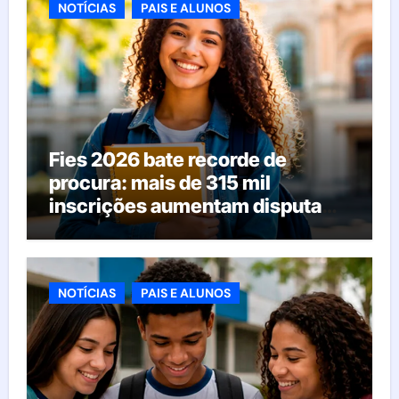
NOTÍCIAS
PAIS E ALUNOS
Fies 2026 bate recorde de
procura: mais de 315 mil
inscrições aumentam disputa
pelas vagas; veja o que acontece
agora
NOTÍCIAS
PAIS E ALUNOS