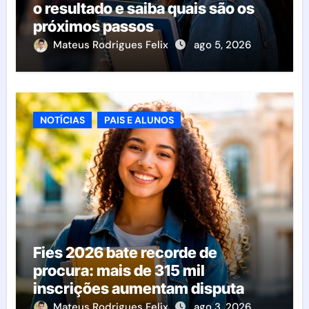
o resultado e saiba quais são os
próximos passos
Mateus Rodrigues Felix
ago 5, 2026
NOTÍCIAS
PAIS E ALUNOS
Fies 2026 bate recorde de
procura: mais de 315 mil
inscrições aumentam disputa
pelas vagas; veja o que acontece
Mateus Rodrigues Felix
ago 3, 2026