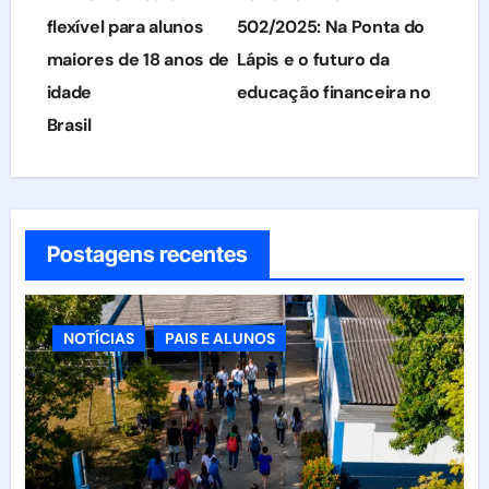
de
flexível para alunos
502/2025: Na Ponta do
maiores de 18 anos de
Lápis e o futuro da
Post
idade
educação financeira no
Brasil
Postagens recentes
NOTÍCIAS
PAIS E ALUNOS