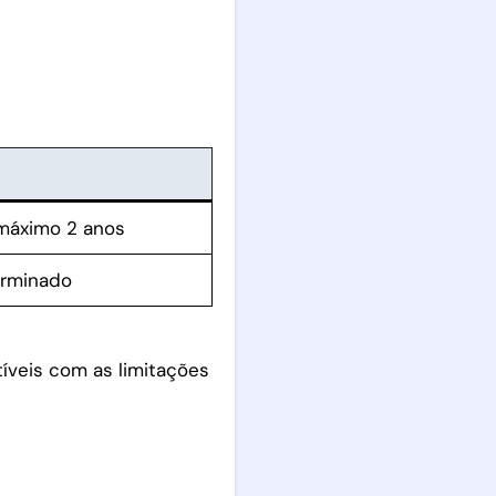
 máximo 2 anos
erminado
íveis com as limitações