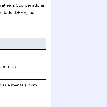
rativa
à Coordenadoria
 Estado (DPME), por
r
ventuais
icas e mentais, com