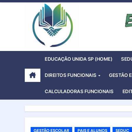
Skip
to
content
EDUCAÇÃO UNIDA SP (HOME)
SED
DIREITOS FUNCIONAIS
GESTÃO 
CALCULADORAS FUNCIONAIS
EDI
GESTÃO ESCOLAR
PAIS E ALUNOS
SEDUC