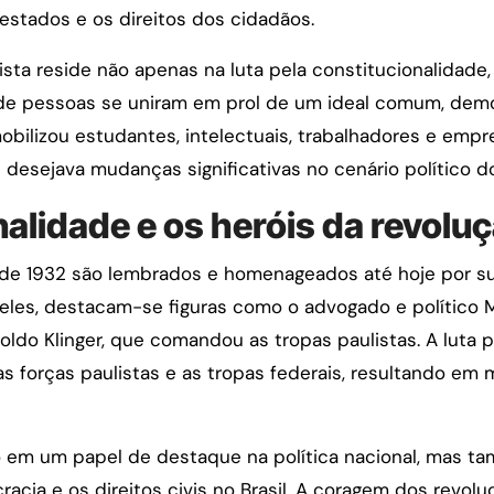
estados e os direitos dos cidadãos.
ista reside não apenas na luta pela constitucionalidad
s de pessoas se uniram em prol de um ideal comum, dem
bilizou estudantes, intelectuais, trabalhadores e empre
esejava mudanças significativas no cenário político do 
nalidade e os heróis da revolu
a de 1932 são lembrados e homenageados até hoje por s
 eles, destacam-se figuras como o advogado e político M
oldo Klinger, que comandou as tropas paulistas. A luta 
s forças paulistas e as tropas federais, resultando em 
 em um papel de destaque na política nacional, mas ta
a e os direitos civis no Brasil. A coragem dos revoluc