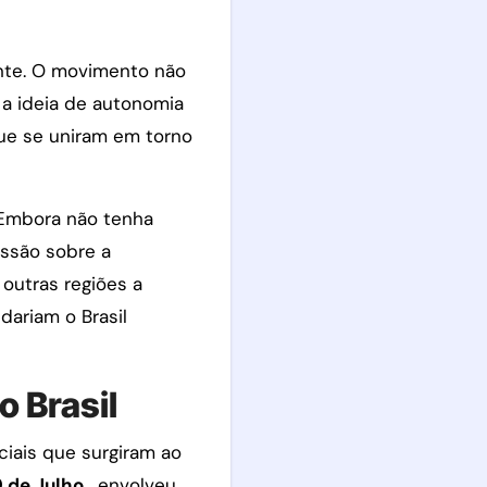
ente. O movimento não
 a ideia de autonomia
que se uniram em torno
. Embora não tenha
ussão sobre a
 outras regiões a
dariam o Brasil
 Brasil
iais que surgiram ao
9 de Julho
, envolveu