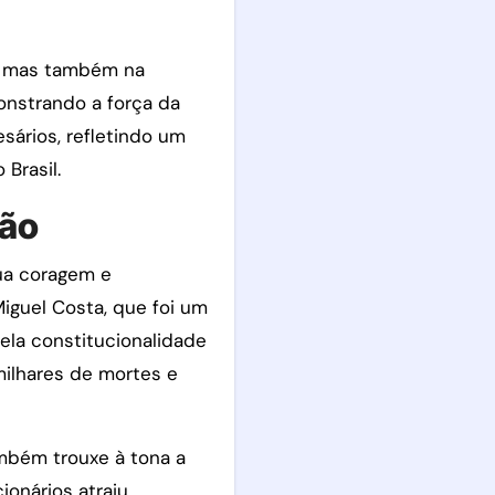
e, mas também na
onstrando a força da
sários, refletindo um
Brasil.
ção
ua coragem e
iguel Costa, que foi um
pela constitucionalidade
milhares de mortes e
mbém trouxe à tona a
ionários atraiu