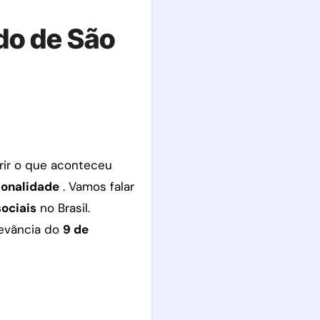
ado de São
rir o que aconteceu
ionalidade
. Vamos falar
ociais
no Brasil.
evância do
9 de