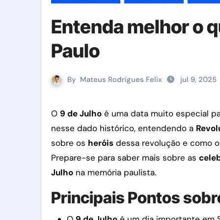
Entenda melhor o qu
Paulo
By
Mateus Rodrigues Felix
jul 9, 2025
O
9 de Julho
é uma data muito especial par
nesse dado histórico, entendendo a
Revol
sobre os
heróis
dessa revolução e como 
Prepare-se para saber mais sobre as
cele
Julho
na memória paulista.
Principais Pontos sobr
O
9 de Julho
é um dia importante em S