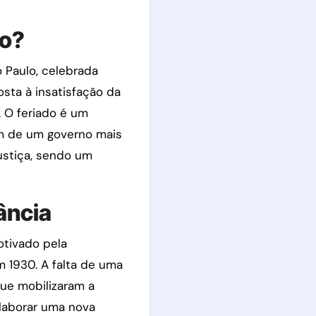
lo?
 Paulo, celebrada
sta à insatisfação da
. O feriado é um
ém de um governo mais
ustiça, sendo um
ância
otivado pela
 1930. A falta de uma
que mobilizaram a
elaborar uma nova