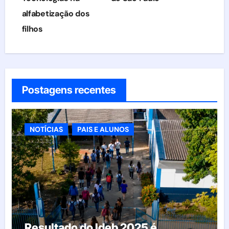
Post
alfabetização dos
filhos
Postagens recentes
NOTÍCIAS
PAIS E ALUNOS
Resultado do Ideb 2025 é