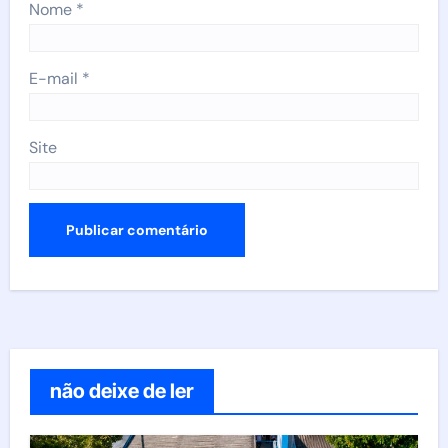
Nome
*
E-mail
*
Site
não deixe de ler