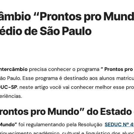
câmbio “Prontos pro Mund
édio de São Paulo
Intercâmbio
precisa conhecer o programa
” Prontos pr
São Paulo. Esse programa é destinado aos alunos matric
DUC-SP
. neste artigo você vai conhecer melhor esse pr
riências.
Prontos pro Mundo” do Estado 
 Mundo”
foi regulamentando pela Resolução
SEDUC Nº 4
riquecimento acadêmico, cultural e linguístico dos alu