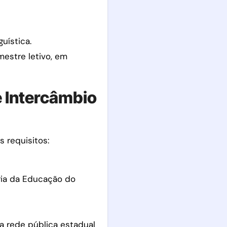
uística.
mestre letivo, em
e Intercâmbio
s requisitos:
ria da Educação do
a rede pública estadual