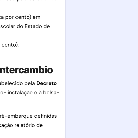
nta por cento) em
Escolar do Estado de
 cento).
 Intercambio
tabelecido pela
Decreto
io- instalação e à bolsa-
 pré-embarque definidas
cação relatório de