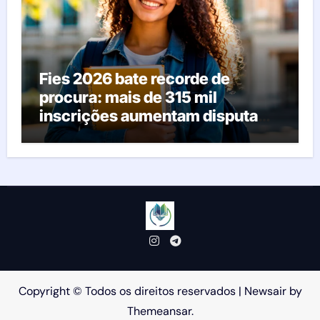
Fies 2026 bate recorde de
procura: mais de 315 mil
inscrições aumentam disputa
pelas vagas; veja o que acontece
agora
Copyright © Todos os direitos reservados
|
Newsair
by
Themeansar
.