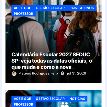
AOE E GOE
GESTÃO ESCOLAR
PAIS E ALUNOS
PROFESSOR
Calendário Escolar 2027 SEDUC
SP: veja todas as datas oficiais, o
que muda e como a nova
resolução afeta as escolas
Mateus Rodrigues Felix
jul 31, 2026
AOE E GOE
GESTÃO ESCOLAR
NOTÍCIAS
PROFESSOR