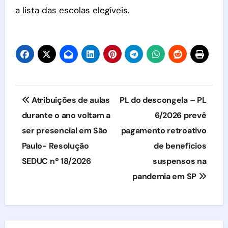
a lista das escolas elegíveis.
Navegação
Atribuições de aulas
PL do descongela – PL
de
durante o ano voltam a
6/2026 prevê
ser presencial em São
pagamento retroativo
Post
Paulo- Resolução
de benefícios
SEDUC nº 18/2026
suspensos na
pandemia em SP