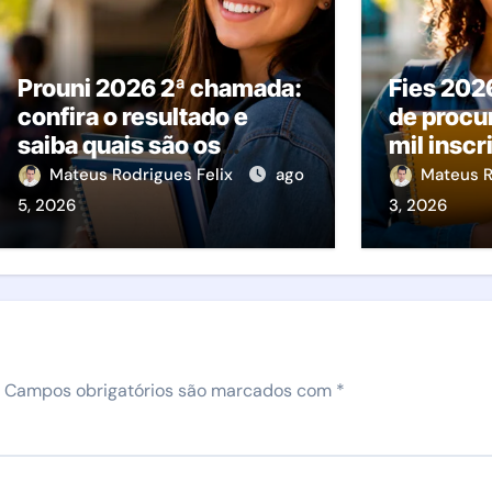
Prouni 2026 2ª chamada:
Fies 202
confira o resultado e
de procu
saiba quais são os
mil insc
próximos passos
disputa p
Mateus Rodrigues Felix
ago
Mateus R
o que ac
5, 2026
3, 2026
Campos obrigatórios são marcados com
*