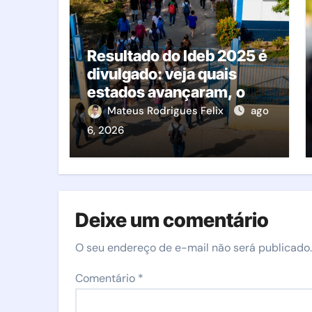
Resultado do Ideb 2025 é
divulgado: veja quais
estados avançaram, o
que mudou e o que
Mateus Rodrigues Felix
ago
esperar da educação
6, 2026
brasileira
Deixe um comentário
O seu endereço de e-mail não será publicado.
Comentário
*