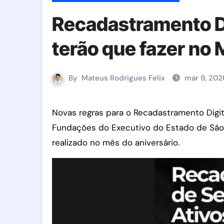
Recadastramento Di
terão que fazer no 
By
Mateus Rodrigues Felix
mar 9, 202
Novas regras para o Recadastramento Digital 2026 de servidores ativos (civis e militares) das Secretarias, Autarquias e
Fundações do Executivo do Estado de São 
realizado no mês do aniversário.