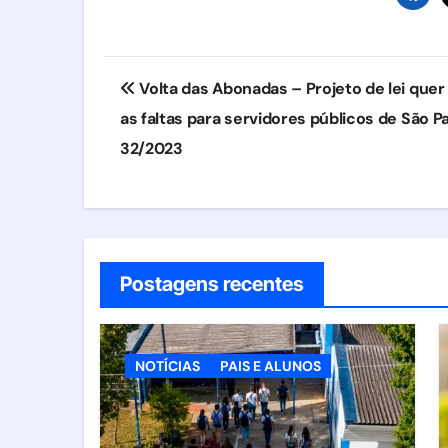
Navegação
Volta das Abonadas – Projeto de lei quer 
de
as faltas para servidores públicos de São P
Post
32/2023
Postagens recentes
NOTÍCIAS
PAIS E ALUNOS