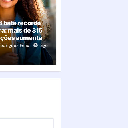
6 bate recorde
ra: mais de 315
rições aumentam
elas vagas; veja
odrigues Felix
ago
ontece agora