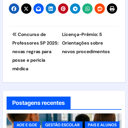
Navegação
Concurso de
Licença-Prêmio: 5
de
Professores SP 2025:
Orientações sobre
novas regras para
novos procedimentos
Post
posse e perícia
médica
Postagens recentes
AOE E GOE
GESTÃO ESCOLAR
PAIS E ALUNOS