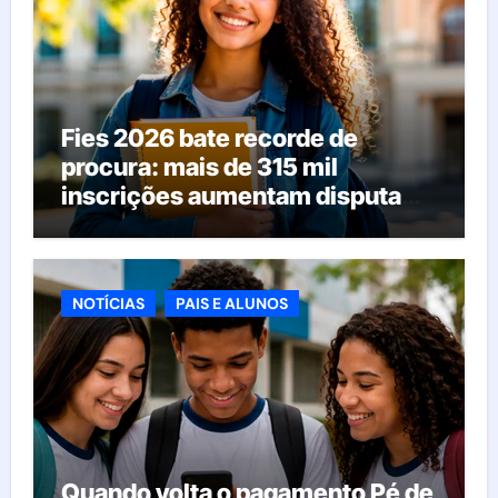
Fies 2026 bate recorde de
procura: mais de 315 mil
inscrições aumentam disputa
pelas vagas; veja o que acontece
agora
NOTÍCIAS
PAIS E ALUNOS
Quando volta o pagamento Pé de