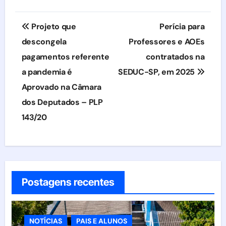
Navegação
Projeto que
Perícia para
de
descongela
Professores e AOEs
pagamentos referente
contratados na
Post
a pandemia é
SEDUC-SP, em 2025
Aprovado na Câmara
dos Deputados – PLP
143/20
Postagens recentes
NOTÍCIAS
PAIS E ALUNOS