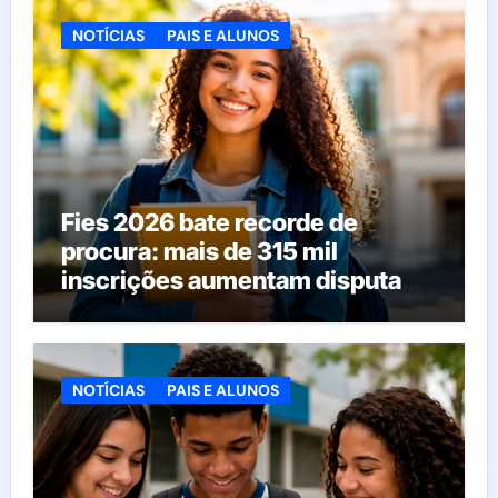
NOTÍCIAS
PAIS E ALUNOS
Fies 2026 bate recorde de
procura: mais de 315 mil
inscrições aumentam disputa
pelas vagas; veja o que acontece
agora
NOTÍCIAS
PAIS E ALUNOS