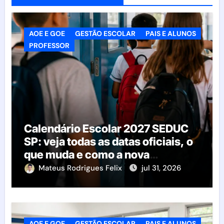
AOE E GOE
GESTÃO ESCOLAR
PAIS E ALUNOS
PROFESSOR
Calendário Escolar 2027 SEDUC
SP: veja todas as datas oficiais, o
que muda e como a nova
resolução afeta as escolas
Mateus Rodrigues Felix
jul 31, 2026
AOE E GOE
GESTÃO ESCOLAR
PAIS E ALUNOS