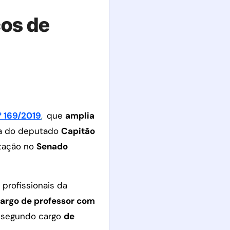
cos de
º 169/2019
,
que
amplia
ria do deputado
Capitão
otação no
Senado
 profissionais da
argo de professor com
m segundo cargo
de