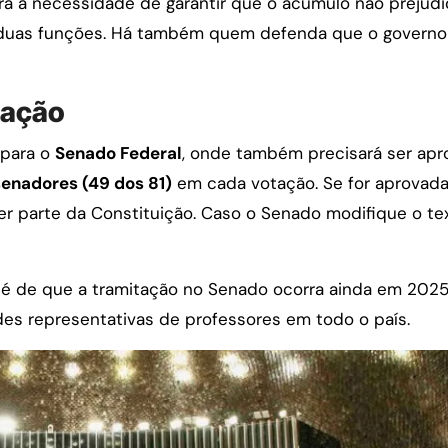
para a necessidade de garantir que o acúmulo não prejud
 duas funções. Há também quem defenda que o governo
tação
 para o
Senado Federal
, onde também precisará ser apr
senadores (49 dos 81)
em cada votação. Se for aprovada
er parte da Constituição. Caso o Senado modifique o tex
 é de que a tramitação no Senado ocorra ainda em 202
ades representativas de professores em todo o país.