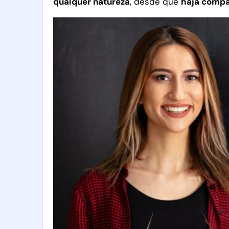
qualquer natureza
, desde que
haja compa