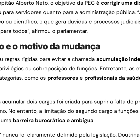
pitão Alberto Neto, o objetivo da PEC é
corrigir uma di
para servidores quanto para a administração pública. “
o ou científico, o que gera dúvidas e processos judicia
para todos”, afirmou o parlamentar.
co e o motivo da mudança
u regras rígidas para evitar a chamada
acumulação inde
 privilégios ou sobreposição de funções. Entretanto, a
ategorias, como os
professores
e
profissionais da saúd
cumular dois cargos foi criada para suprir a falta de pro
o. No entanto, a limitação do segundo cargo a funções
s, uma
barreira burocrática e ambígua
.
 nunca foi claramente definido pela legislação. Doutrina