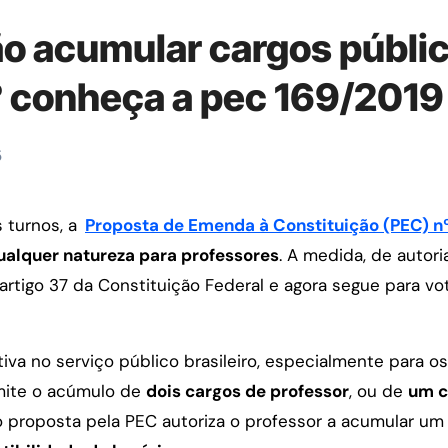
o acumular cargos públi
? conheça a pec 169/2019
5
 turnos, a
Proposta de Emenda à Constituição (PEC) n
qualquer natureza para professores
. A medida, de auto
o artigo 37 da Constituição Federal e agora segue para v
a no serviço público brasileiro, especialmente para os
mite o acúmulo de
dois cargos de professor
, ou de
um c
o proposta pela PEC autoriza o professor a acumular u