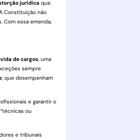
storção jurídica
que
A Constituição não
is. Com essa emenda,
vida de cargos
, uma
s exceções sempre
e
, que desempenham
fissionais e garantir o
 “técnicas ou
dores e tribunais