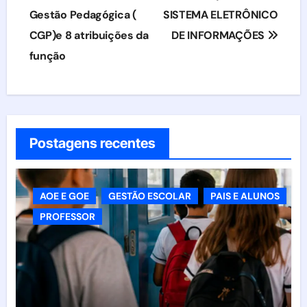
de
Gestão Pedagógica (
SISTEMA ELETRÔNICO
CGP)e 8 atribuições da
DE INFORMAÇÕES
Post
função
Postagens recentes
AOE E GOE
GESTÃO ESCOLAR
PAIS E ALUNOS
PROFESSOR