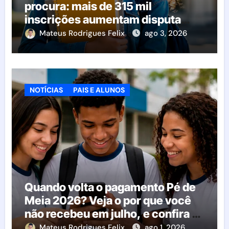
procura: mais de 315 mil
inscrições aumentam disputa
pelas vagas; veja o que acontece
Mateus Rodrigues Felix
ago 3, 2026
agora
NOTÍCIAS
PAIS E ALUNOS
Quando volta o pagamento Pé de
Meia 2026? Veja o por que você
não recebeu em julho, e confira o
calendário oficial
Mateus Rodrigues Felix
ago 1, 2026