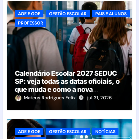
AOE E GOE
GESTÃO ESCOLAR
PAIS E ALUNOS
PROFESSOR
Calendário Escolar 2027 SEDUC
SP: veja todas as datas oficiais, o
que muda e como a nova
resolução afeta as escolas
Mateus Rodrigues Felix
jul 31, 2026
AOE E GOE
GESTÃO ESCOLAR
NOTÍCIAS