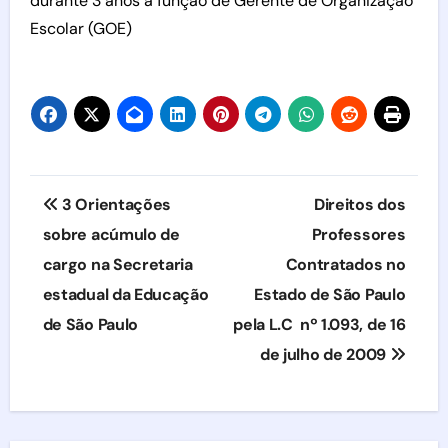
durante 3 anos a função de Gerente de Organização
Escolar (GOE)
Navegação
3 Orientações
Direitos dos
de
sobre acúmulo de
Professores
cargo na Secretaria
Contratados no
Post
estadual da Educação
Estado de São Paulo
de São Paulo
pela L.C nº 1.093, de 16
de julho de 2009