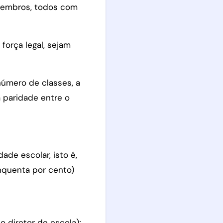
membros, todos com
força legal, sejam
úmero de classes, a
a paridade entre o
de escolar, isto é,
nquenta por cento)
o diretor de escola);