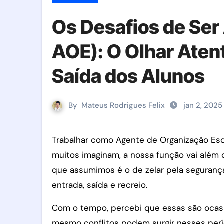
Os Desafios de Ser
AOE): O Olhar Atent
Saída dos Alunos
By
Mateus Rodrigues Felix
jan 2, 2025
Trabalhar como Agente de Organização Escolar (AOE) em uma escola é uma experiência desafiadora. Ao contrário do que
muitos imaginam, a nossa função vai além 
que assumimos é o de zelar pela seguran
entrada, saída e recreio.
Com o tempo, percebi que essas são ocasiõ
mesmo conflitos podem surgir nesses perío