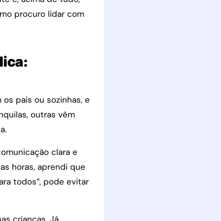
omo procuro lidar com
lica:
os pais ou sozinhas, e
nquilas, outras vêm
a.
comunicação clara e
as horas, aprendi que
ra todos”, pode evitar
as crianças. Já