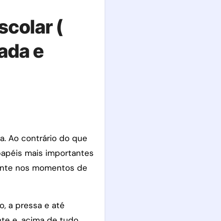
colar (
ada e
apéis mais importantes
mente nos momentos de
, a pressa e até
te e, acima de tudo,