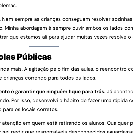
blemas.
s. Nem sempre as crianças conseguem resolver sozinha
go. Minha abordagem é sempre ouvir ambos os lados co
rar que estamos ali para ajudar muitas vezes resolve o c
olas Públicas
inda mais. A agitação pelo fim das aulas, o reencontro c
e crianças correndo para todos os lados.
to é garantir que ninguém fique para trás.
Já acontec
o. Por isso, desenvolvi o hábito de fazer uma rápida co
para os locais corretos.
atenção em quem está retirando os alunos. Qualquer p
ecisei pedir que responsáveis desconhecidos aguardass