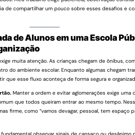
ria de compartilhar um pouco sobre esses desafios e c
ada de Alunos em uma Escola Púb
ganização
ige muita atenção. As crianças chegam de ônibus, com 
ntro do ambiente escolar. Enquanto algumas chegam tra
tir que esse fluxo aconteça de forma segura e organizad
rtão.
Manter a ordem e evitar aglomerações exige uma 
 comum que todos queiram entrar ao mesmo tempo. Ness
mas firme, como “vamos devagar, pessoal, tem espaço pa
É fundamental observar sinais de cansaço ou desânimo n