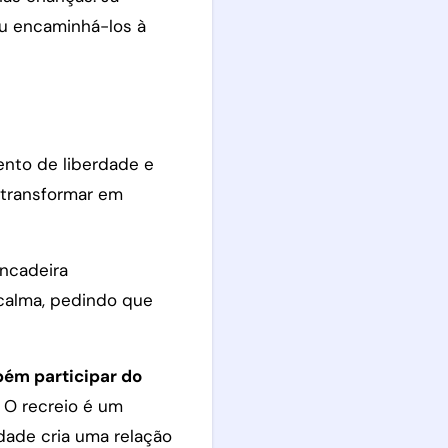
iu encaminhá-los à
ento de liberdade e
 transformar em
ncadeira
 calma, pedindo que
bém participar do
. O recreio é um
dade cria uma relação