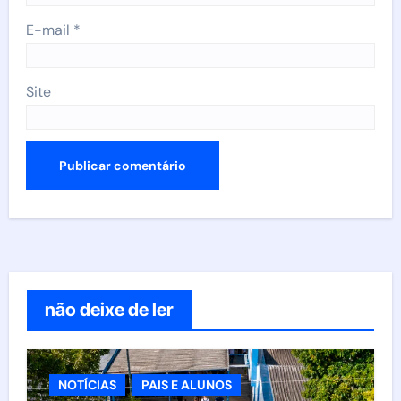
E-mail
*
Site
não deixe de ler
NOTÍCIAS
PAIS E ALUNOS