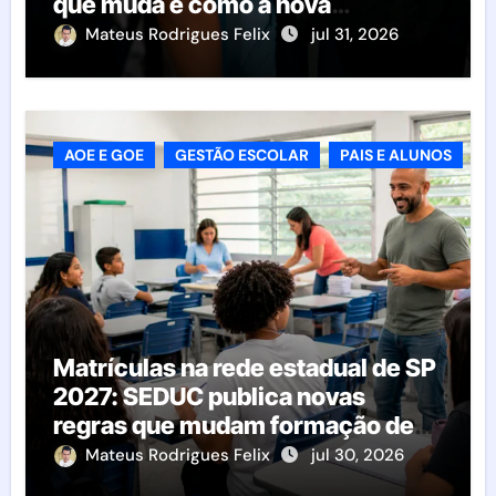
que muda e como a nova
resolução afeta as escolas
Mateus Rodrigues Felix
jul 31, 2026
AOE E GOE
GESTÃO ESCOLAR
PAIS E ALUNOS
Matrículas na rede estadual de SP
2027: SEDUC publica novas
regras que mudam formação de
classes e transferências
Mateus Rodrigues Felix
jul 30, 2026