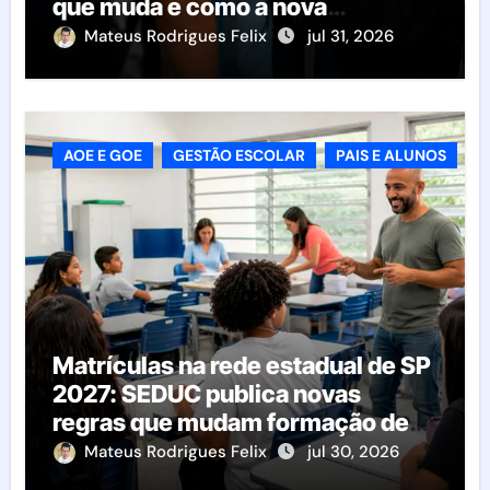
que muda e como a nova
resolução afeta as escolas
Mateus Rodrigues Felix
jul 31, 2026
AOE E GOE
GESTÃO ESCOLAR
PAIS E ALUNOS
Matrículas na rede estadual de SP
2027: SEDUC publica novas
regras que mudam formação de
classes e transferências
Mateus Rodrigues Felix
jul 30, 2026