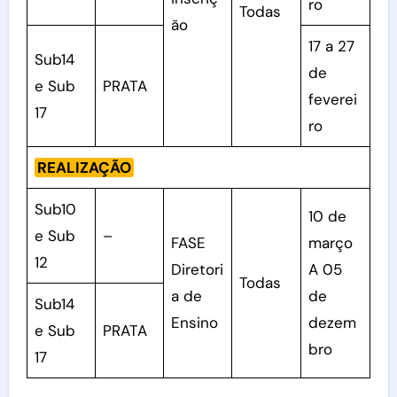
ro
Todas
ão
17 a 27
Sub14
de
e Sub
PRATA
feverei
17
ro
REALIZAÇÃO
Sub10
10 de
e Sub
–
FASE
março
12
Diretori
A 05
Todas
a de
de
Sub14
Ensino
dezem
e Sub
PRATA
bro
17