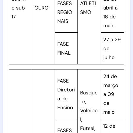
FASES
ATLETI
e sub
OURO
abril a
REGIO
SMO
17
16 de
NAIS
maio
27 a 29
FASE
de
FINAL
julho
24 de
FASE
março
Diretori
Basque
a 09
a de
te,
de
Ensino
Voleibo
maio
l,
12 de
Futsal,
FASES