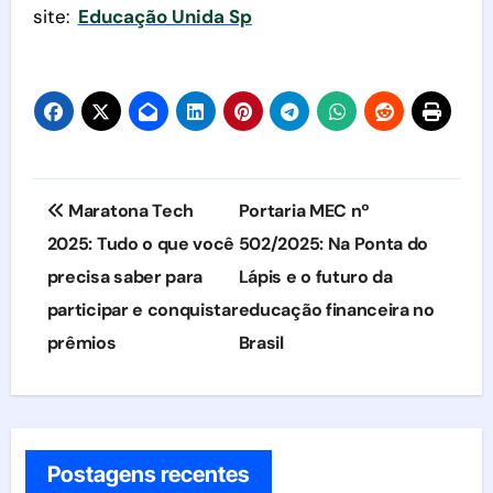
site:
Educação Unida Sp
Navegação
Maratona Tech
Portaria MEC nº
de
2025: Tudo o que você
502/2025: Na Ponta do
precisa saber para
Lápis e o futuro da
Post
participar e conquistar
educação financeira no
prêmios
Brasil
Postagens recentes