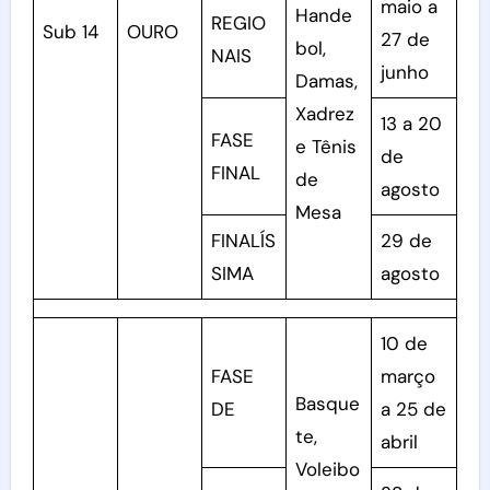
maio a
Hande
REGIO
Sub 14
OURO
27 de
bol,
NAIS
junho
Damas,
Xadrez
13 a 20
FASE
e Tênis
de
FINAL
de
agosto
Mesa
FINALÍS
29 de
SIMA
agosto
10 de
FASE
março
Basque
DE
a 25 de
te,
abril
Voleibo