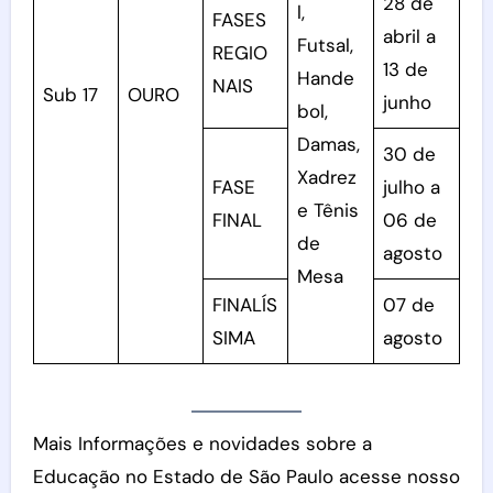
28 de
l,
FASES
abril a
Futsal,
REGIO
13 de
Hande
NAIS
Sub 17
OURO
junho
bol,
Damas,
30 de
Xadrez
FASE
julho a
e Tênis
FINAL
06 de
de
agosto
Mesa
FINALÍS
07 de
SIMA
agosto
Mais Informações e novidades sobre a
Educação no Estado de São Paulo acesse nosso