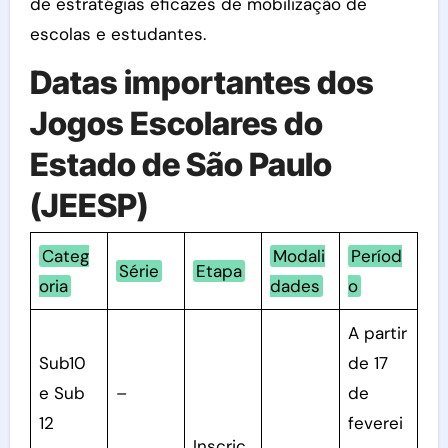
de estratégias eficazes de mobilização de
escolas e estudantes.
Datas importantes dos
Jogos Escolares do
Estado de São Paulo
(JEESP)
Categ
Modali
Períod
Série
Etapa
oria
dades
o
A partir
Sub10
de 17
e Sub
–
de
12
feverei
Inscriç