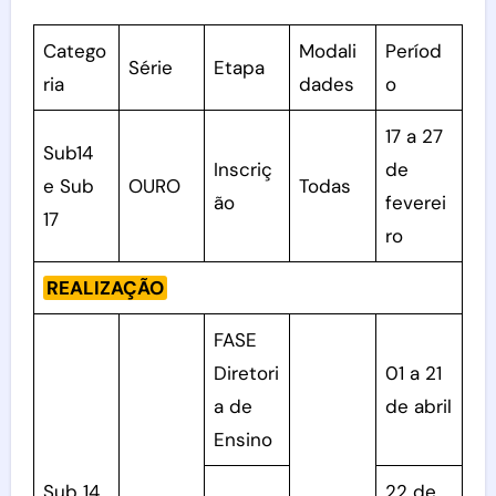
Catego
Modali
Períod
Série
Etapa
ria
dades
o
17 a 27
Sub14
Inscriç
de
e Sub
OURO
Todas
ão
feverei
17
ro
REALIZAÇÃO
FASE
Diretori
01 a 21
a de
de abril
Ensino
Sub 14
22 de