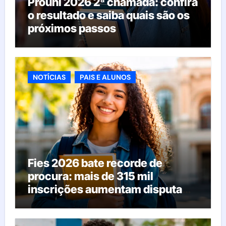
Prouni 2026 2ª chamada: confira
o resultado e saiba quais são os
próximos passos
NOTÍCIAS
PAIS E ALUNOS
Fies 2026 bate recorde de
procura: mais de 315 mil
inscrições aumentam disputa
pelas vagas; veja o que acontece
agora