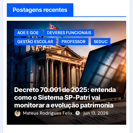
Postagens recentes
AOE E GOE
DEVERES FUNCIONAIS
GESTÃO ESCOLAR
PROFESSOR
SEDUC
Decreto 70.091 de 2025: entenda
como o Sistema SP-Patri vai
monitorar a evolução patrimonial
dos servidores públicos de São
Mateus Rodrigues Felix
jun 13, 2026
Paulo