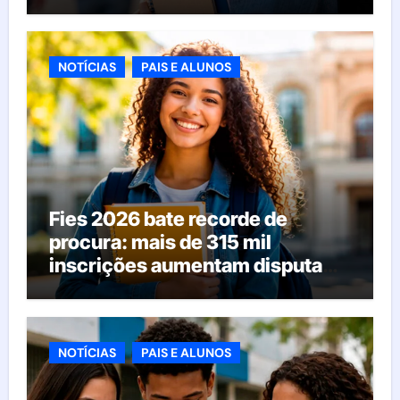
NOTÍCIAS
PAIS E ALUNOS
Fies 2026 bate recorde de
procura: mais de 315 mil
inscrições aumentam disputa
pelas vagas; veja o que acontece
agora
NOTÍCIAS
PAIS E ALUNOS