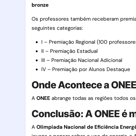
bronze
Os professores também receberam premiaçõ
seguintes categorias:
I – Premiação Regional (100 professor
II – Premiação Estadual
III – Premiação Nacional Adicional
IV – Premiação por Alunos Destaque
Onde Acontece a ONEE
A
ONEE
abrange todas as regiões todos os 
Conclusão: A ONEE é 
A
Olimpíada Nacional de Eficiência Energ
jovens a pensar sobre o uso da energia, a