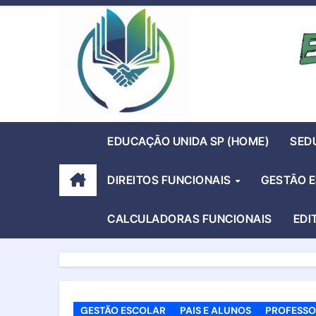
Skip
to
content
EDUCAÇÃO UNIDA SP (HOME)
SED
DIREITOS FUNCIONAIS
GESTÃO 
CALCULADORAS FUNCIONAIS
EDI
GESTÃO ESCOLAR
PAIS E ALUNOS
PROFESSO