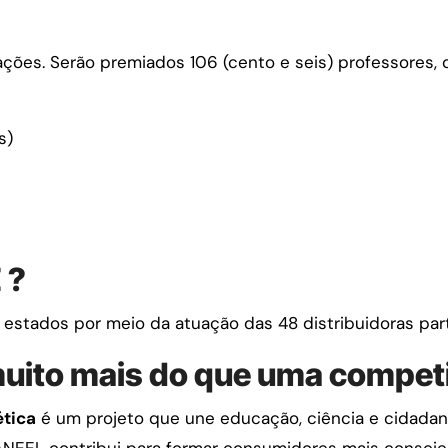
es. Serão premiados 106 (cento e seis) professores, d
es)
 ?
estados por meio da atuação das 48 distribuidoras part
muito mais do que uma compet
ética
é um projeto que une educação, ciência e cidadani
 ANEEL contribui para formar consumidores mais conscie