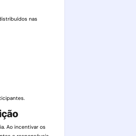
istribuídos nas
icipantes.
ição
a. Ao incentivar os
ntes e responsáveis,