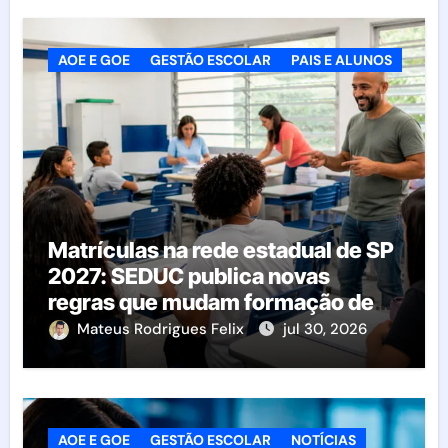
AOE E GOE
GESTÃO ESCOLAR
PAIS E ALUNOS
Matrículas na rede estadual de SP
2027: SEDUC publica novas
regras que mudam formação de
classes e transferências
Mateus Rodrigues Felix
jul 30, 2026
AOE E GOE
GESTÃO ESCOLAR
NOTÍCIAS