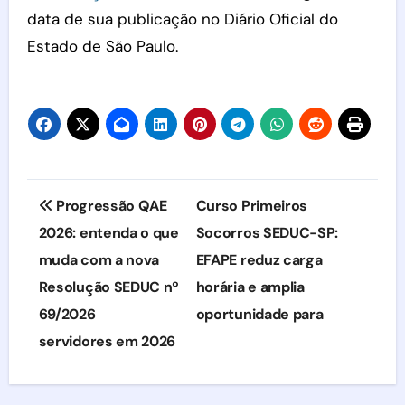
data de sua publicação no Diário Oficial do
Estado de São Paulo.
Navegação
Progressão QAE
Curso Primeiros
de
2026: entenda o que
Socorros SEDUC-SP:
muda com a nova
EFAPE reduz carga
Post
Resolução SEDUC nº
horária e amplia
69/2026
oportunidade para
servidores em 2026