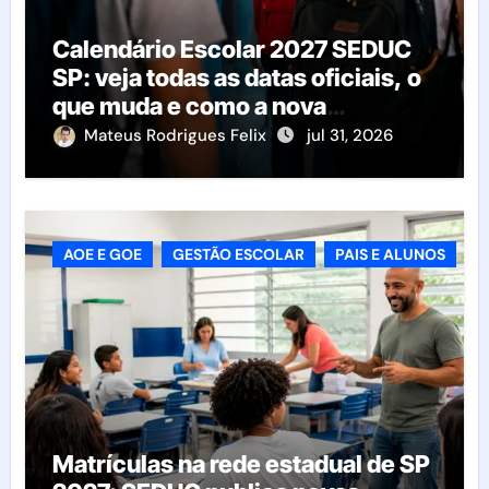
Calendário Escolar 2027 SEDUC
SP: veja todas as datas oficiais, o
que muda e como a nova
resolução afeta as escolas
Mateus Rodrigues Felix
jul 31, 2026
AOE E GOE
GESTÃO ESCOLAR
PAIS E ALUNOS
Matrículas na rede estadual de SP