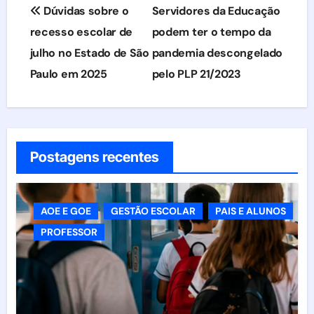
Navegação
Dúvidas sobre o
Servidores da Educação
de
recesso escolar de
podem ter o tempo da
julho no Estado de São
pandemia descongelado
Post
Paulo em 2025
pelo PLP 21/2023
Postagens recentes
AOE E GOE
GESTÃO ESCOLAR
PAIS E ALUNOS
PROFESSOR